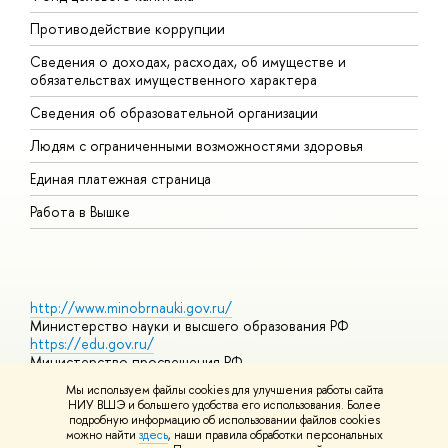
Противодействие коррупции
Ц
Сведения о доходах, расходах, об имуществе и
Б
обязательствах имущественного характера
О
Сведения об образовательной организации
О
Людям с ограниченными возможностями здоровья
Единая платежная страница
Работа в Вышке
http://www.minobrnauki.gov.ru/
Министерство науки и высшего образования РФ
https://edu.gov.ru/
Министерство просвещения РФ
https://elearning.hse.ru/mooc
Мы используем файлы cookies для улучшения работы сайта
Массовые открытые онлайн-курсы
НИУ ВШЭ и большего удобства его использования. Более
подробную информацию об использовании файлов cookies
можно найти
здесь
, наши правила обработки персональных