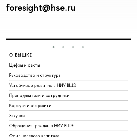
foresight@hse.ru
О ВЫШКЕ
Цифры и факты
Л
Руководство и структура
Д
Устойчивое развитие в НИУ ВШЭ
О
Преподаватели и сотрудники
П
Корпуса и общежития
В
Закупки
П
Обращения граждан в НИУ ВШЭ
А
Фонд целевого капитала
Д