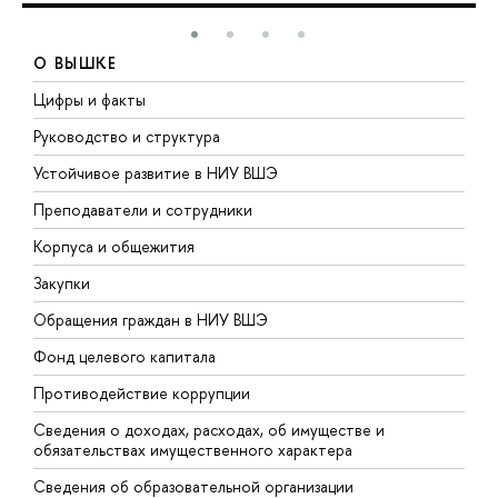
О ВЫШКЕ
Цифры и факты
Л
Руководство и структура
Д
Устойчивое развитие в НИУ ВШЭ
О
Преподаватели и сотрудники
П
Корпуса и общежития
В
Закупки
П
Обращения граждан в НИУ ВШЭ
А
Фонд целевого капитала
Д
Противодействие коррупции
Ц
Сведения о доходах, расходах, об имуществе и
Б
обязательствах имущественного характера
О
Сведения об образовательной организации