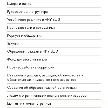
Цифры и факты
Л
Руководство и структура
Д
Устойчивое развитие в НИУ ВШЭ
О
Преподаватели и сотрудники
П
Корпуса и общежития
В
Закупки
П
Обращения граждан в НИУ ВШЭ
А
Фонд целевого капитала
Д
Противодействие коррупции
Ц
Сведения о доходах, расходах, об имуществе и
Б
обязательствах имущественного характера
О
Сведения об образовательной организации
О
Людям с ограниченными возможностями здоровья
Единая платежная страница