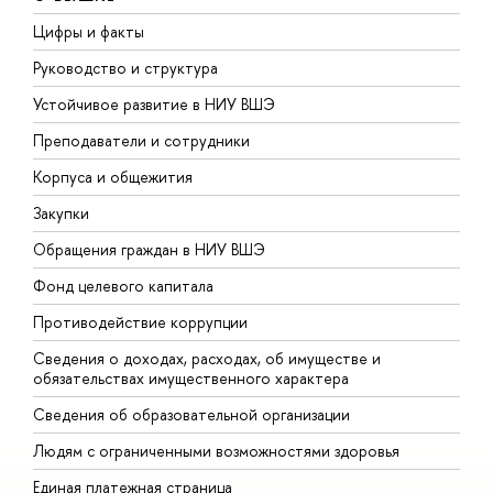
Цифры и факты
Л
Руководство и структура
Д
Устойчивое развитие в НИУ ВШЭ
О
Преподаватели и сотрудники
П
Корпуса и общежития
В
Закупки
П
Обращения граждан в НИУ ВШЭ
А
Фонд целевого капитала
Д
Противодействие коррупции
Ц
Сведения о доходах, расходах, об имуществе и
Б
обязательствах имущественного характера
О
Сведения об образовательной организации
О
Людям с ограниченными возможностями здоровья
Единая платежная страница