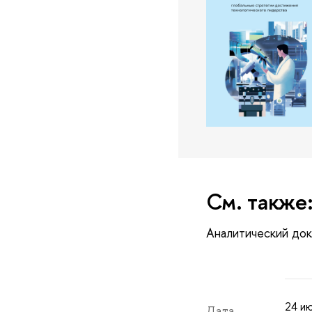
См. также
Аналитический до
24 ию
Дата