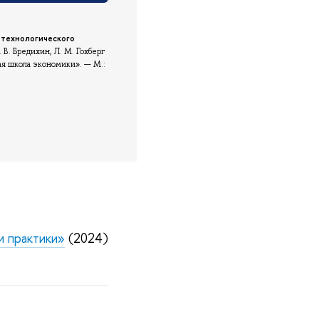
 технологического
. В. Бредихин, Л. М. Гохберг
шая школа экономики». — М.:
и практики»
(2024)