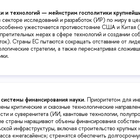
ки и технологий — мейнстрим госполитики крупнейш
 секторе исследований и разработок (ИР) по миру в ц
 особенно ужесточается противостояние США и Китая 
апретительных мерах в сфере технологий и создании со
ток). Страны ЕС пытаются сокращать отставание от лид
ологические стратегии, а также пересматривая сложив
ики.
системы финансирования науки
. Приоритетом для ин
ены критические и сквозные технологические направлен
сти и суверенитета (ИИ, квантовые технологии, полупр
ие страны наращивают объемы финансирования собстве
ской инфраструктуры, включая строительство крупных 
асса «мегасайенс»; стремятся обеспечить долгосрочн