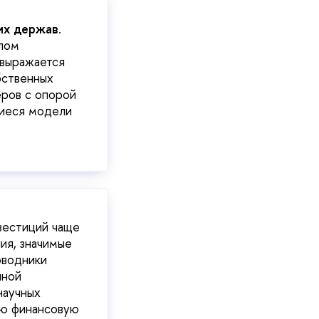
их держав
.
елом
(выражается
бственных
еров с опорой
шиеся модели
вестиций чаще
ия, значимые
оводники
нной
научных
ую финансовую