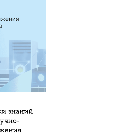
ки знаний
учно-
ижения