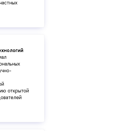
частных
ехнологий
иал
ональных
учно-
ой
тию открытой
дователей