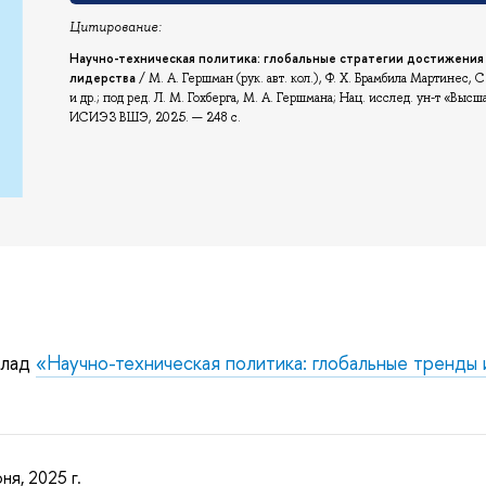
Цитирование:
Научно-техническая политика: глобальные стратегии достижения
лидерства
/ М. А. Гершман (рук. авт. кол.), Ф. Х. Брамбила Мартинес, С
и др.; под ред. Л. М. Гохберга, М. А. Гершмана; Нац. исслед. ун-т «Выс
ИСИЭЗ ВШЭ, 2025. — 248 с.
:
клад
«Научно-техническая политика: глобальные тренды 
ня, 2025 г.