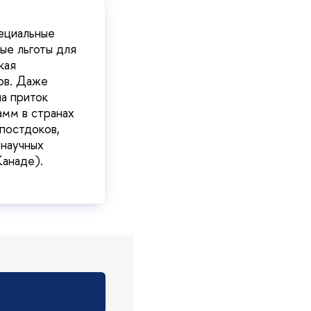
пециальные
ые льготы для
кая
ов. Даже
а приток
амм в странах
постдоков,
 научных
Канаде).