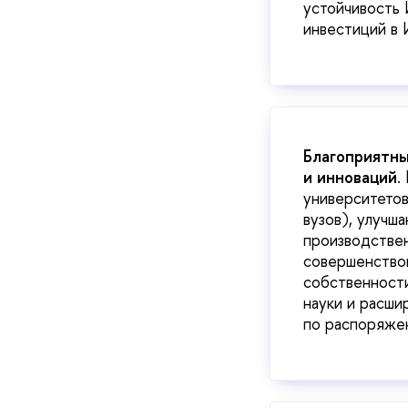
устойчивость 
инвестиций в И
Благоприятны
и инноваций
.
университетов
вузов), улучш
производствен
совершенствов
собственности
науки и расши
по распоряже