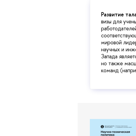
Развитие тала
визы для учен
работодателей
соответствующ
мировой лидер
научных и инж
Запада являет
но также масш
команд (напри