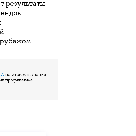
т результаты
рендов
к
ей
 рубежом.
RA
по итогам изучения
ных профильными