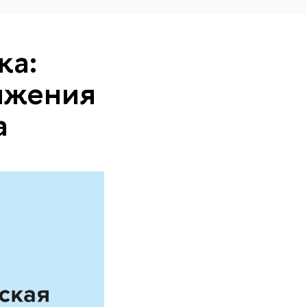
ка:
ижения
а