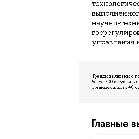
технологиче
выполненного
научно-техни
госрегулиро
управления 
Тренды выявлены с п
более 700 актуальных
органами власти 40 ст
Главные в