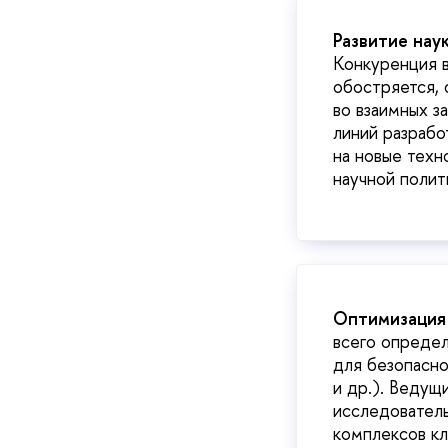
Развитие нау
Конкуренция в
обостряется,
во взаимных з
линий разрабо
на новые техн
научной полит
Оптимизация 
всего определ
для безопасно
и др.). Ведущ
исследователь
комплексов кл