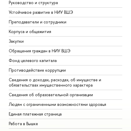
Руководство и структура
Д
Устойчивое развитие в НИУ ВШЭ
О
Преподаватели и сотрудники
П
Корпуса и общежития
В
Закупки
П
Обращения граждан в НИУ ВШЭ
А
Фонд целевого капитала
Д
Противодействие коррупции
Ц
Сведения о доходах, расходах, об имуществе и
Б
обязательствах имущественного характера
О
Сведения об образовательной организации
О
Людям с ограниченными возможностями здоровья
Единая платежная страница
Работа в Вышке