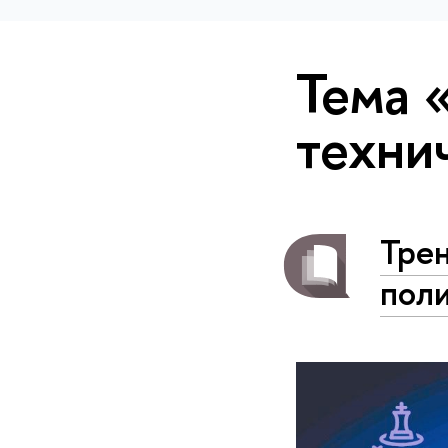
Тема 
техни
Тре
поли