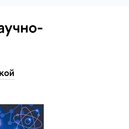
аучно-
кой