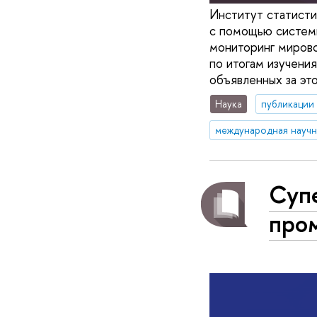
Институт статисти
с помощью системы
мониторинг мирово
по итогам изучени
объявленных за эт
Наука
публикации
Суп
про