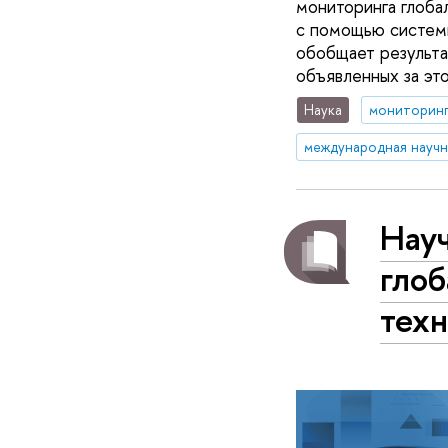
мониторинга глоба
с помощью системы
обобщает результа
объявленных за эт
Наука
мониторин
Науч
гло
техн