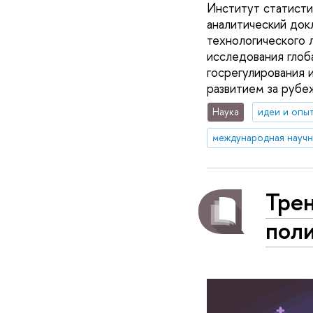
Институт статист
аналитический док
технологического 
исследования глоб
госрегулирования 
развитием за рубе
Наука
идеи и опы
Тре
поли