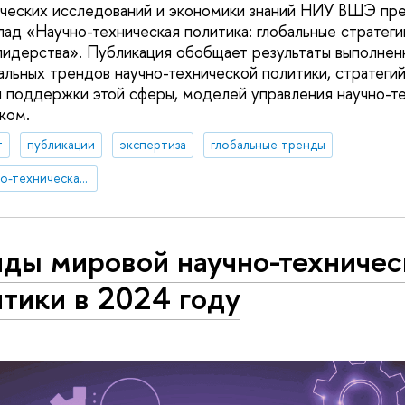
ических исследований и экономики знаний НИУ ВШЭ пр
лад «Научно-техническая политика: глобальные стратег
лидерства». Публикация обобщает результаты выполненн
альных трендов научно-технической политики, стратегий
и поддержки этой сферы, моделей управления научно-т
жом.
т
публикации
экспертиза
глобальные тренды
международная научно-техническая политика
нды мировой научно-техничес
тики в 2024 году