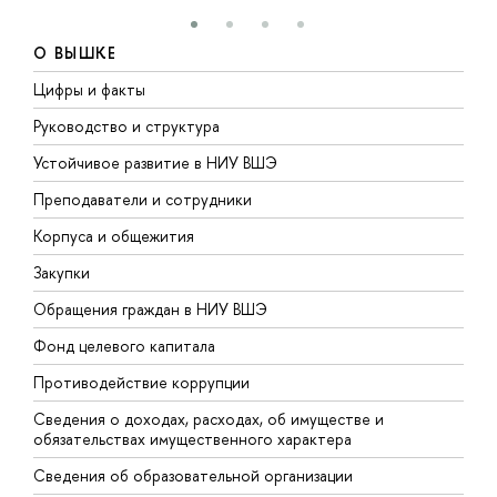
О ВЫШКЕ
Цифры и факты
Л
Руководство и структура
Д
Устойчивое развитие в НИУ ВШЭ
О
Преподаватели и сотрудники
П
Корпуса и общежития
В
Закупки
П
Обращения граждан в НИУ ВШЭ
А
Фонд целевого капитала
Д
Противодействие коррупции
Ц
Сведения о доходах, расходах, об имуществе и
Б
обязательствах имущественного характера
О
Сведения об образовательной организации
О