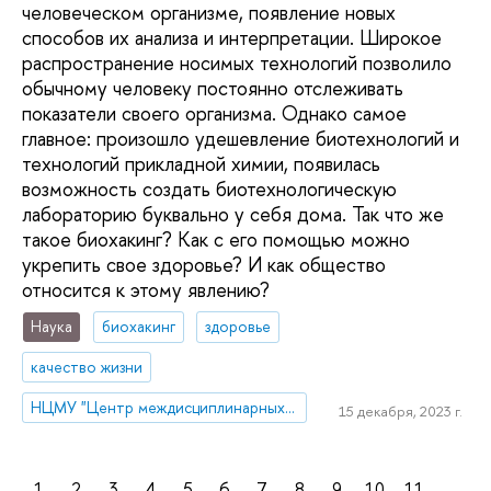
человеческом организме, появление новых
способов их анализа и интерпретации. Широкое
распространение носимых технологий позволило
обычному человеку постоянно отслеживать
показатели своего организма. Однако самое
главное: произошло удешевление биотехнологий и
технологий прикладной химии, появилась
возможность создать биотехнологическую
лабораторию буквально у себя дома. Так что же
такое биохакинг? Как с его помощью можно
укрепить свое здоровье? И как общество
относится к этому явлению?
Наука
биохакинг
здоровье
качество жизни
НЦМУ "Центр междисциплинарных исследований человеческого потенциала"
15 декабря, 2023 г.
1
2
3
4
5
6
7
8
9
10
11