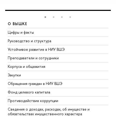
О ВЫШКЕ
Цифры и факты
Л
Руководство и структура
Д
Устойчивое развитие в НИУ ВШЭ
О
Преподаватели и сотрудники
П
Корпуса и общежития
В
Закупки
П
Обращения граждан в НИУ ВШЭ
А
Фонд целевого капитала
Д
Противодействие коррупции
Ц
Сведения о доходах, расходах, об имуществе и
Б
обязательствах имущественного характера