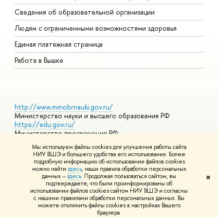
О
Сведения об образовательной организации
О
Людям с ограниченными возможностями здоровья
Единая платежная страница
Работа в Вышке
http://www.minobrnauki.gov.ru/
Министерство науки и высшего образования РФ
https://edu.gov.ru/
Министерство просвещения РФ
https://elearning.hse.ru/mooc
Мы используем файлы cookies для улучшения работы сайта
Массовые открытые онлайн-курсы
НИУ ВШЭ и большего удобства его использования. Более
подробную информацию об использовании файлов cookies
можно найти
здесь
, наши правила обработки персональных
данных –
здесь
. Продолжая пользоваться сайтом, вы
✖
© НИУ ВШЭ 1993–2026
Адреса и контакты
Условия
подтверждаете, что были проинформированы об
использования материалов
Политика конфиденциальности
Карта
использовании файлов cookies сайтом НИУ ВШЭ и согласны
сайта
с нашими правилами обработки персональных данных. Вы
Шрифты HSE Sans и HSE Slab разработаны в
Школе дизайна НИУ
можете отключить файлы cookies в настройках Вашего
ВШЭ
браузера.
Редактору