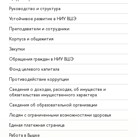
Руководство и структура
Д
Устойчивое развитие в НИУ ВШЭ
О
Преподаватели и сотрудники
П
Корпуса и общежития
В
Закупки
П
Обращения граждан в НИУ ВШЭ
А
Фонд целевого капитала
Д
Противодействие коррупции
Ц
Сведения о доходах, расходах, об имуществе и
Б
обязательствах имущественного характера
О
Сведения об образовательной организации
О
Людям с ограниченными возможностями здоровья
Единая платежная страница
Работа в Вышке