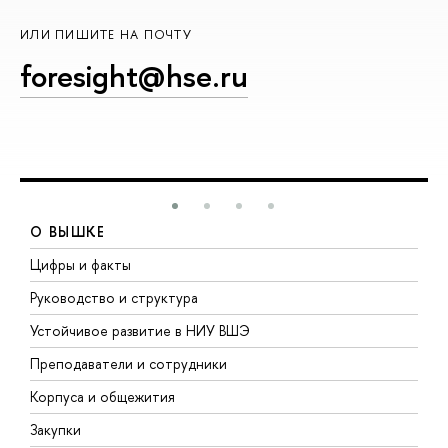
ИЛИ ПИШИТЕ НА ПОЧТУ
foresight@hse.ru
О ВЫШКЕ
Цифры и факты
Л
Руководство и структура
Д
Устойчивое развитие в НИУ ВШЭ
О
Преподаватели и сотрудники
П
Корпуса и общежития
В
Закупки
П