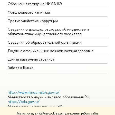
Обращения граждан в НИУ ВШЭ
А
Фонд целевого капитала
Д
Противодействие коррупции
Ц
Сведения о доходах, расходах, об имуществе и
Б
обязательствах имущественного характера
О
Сведения об образовательной организации
О
Людям с ограниченными возможностями здоровья
Единая платежная страница
Работа в Вышке
http://www.minobrnauki.gov.ru/
Министерство науки и высшего образования РФ
https://edu.gov.ru/
Министерство просвещения РФ
https://elearning.hse.ru/mooc
Мы используем файлы cookies для улучшения работы сайта