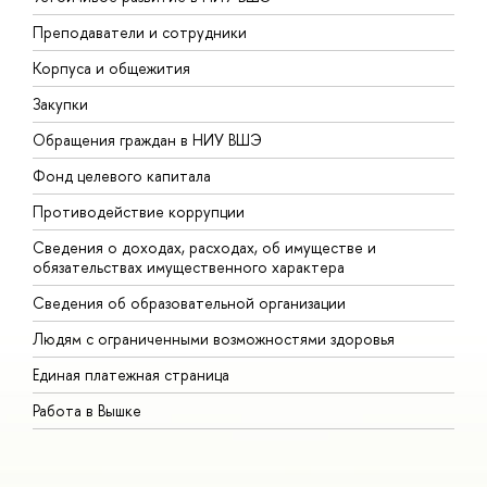
Преподаватели и сотрудники
П
Корпуса и общежития
В
Закупки
П
Обращения граждан в НИУ ВШЭ
А
Фонд целевого капитала
Д
Противодействие коррупции
Ц
Сведения о доходах, расходах, об имуществе и
Б
обязательствах имущественного характера
О
Сведения об образовательной организации
О
Людям с ограниченными возможностями здоровья
Единая платежная страница
Работа в Вышке