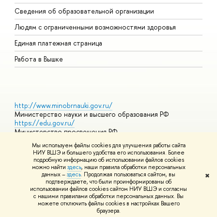
О
Сведения об образовательной организации
О
Людям с ограниченными возможностями здоровья
Единая платежная страница
Работа в Вышке
http://www.minobrnauki.gov.ru/
Министерство науки и высшего образования РФ
https://edu.gov.ru/
Министерство просвещения РФ
https://elearning.hse.ru/mooc
Мы используем файлы cookies для улучшения работы сайта
Массовые открытые онлайн-курсы
НИУ ВШЭ и большего удобства его использования. Более
подробную информацию об использовании файлов cookies
можно найти
здесь
, наши правила обработки персональных
данных –
здесь
. Продолжая пользоваться сайтом, вы
✖
© НИУ ВШЭ 1993–2026
Адреса и контакты
Условия
подтверждаете, что были проинформированы об
использования материалов
Политика конфиденциальности
Карта
использовании файлов cookies сайтом НИУ ВШЭ и согласны
сайта
с нашими правилами обработки персональных данных. Вы
Шрифты HSE Sans и HSE Slab разработаны в
Школе дизайна НИУ
можете отключить файлы cookies в настройках Вашего
ВШЭ
браузера.
Редактору