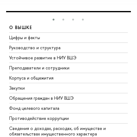
О ВЫШКЕ
Цифры и факты
Л
Руководство и структура
Д
Устойчивое развитие в НИУ ВШЭ
О
Преподаватели и сотрудники
П
Корпуса и общежития
В
Закупки
П
Обращения граждан в НИУ ВШЭ
А
Фонд целевого капитала
Д
Противодействие коррупции
Ц
Сведения о доходах, расходах, об имуществе и
Б
обязательствах имущественного характера