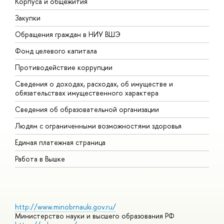
Корпуса и общежития
В
Закупки
П
Обращения граждан в НИУ ВШЭ
А
Фонд целевого капитала
Д
Противодействие коррупции
Ц
Сведения о доходах, расходах, об имуществе и
Б
обязательствах имущественного характера
О
Сведения об образовательной организации
О
Людям с ограниченными возможностями здоровья
Единая платежная страница
Работа в Вышке
http://www.minobrnauki.gov.ru/
Министерство науки и высшего образования РФ