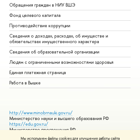
Обращения граждан в НИУ ВШЭ
А
Фонд целевого капитала
Д
Противодействие коррупции
Ц
Сведения о доходах, расходах, об имуществе и
Б
обязательствах имущественного характера
О
Сведения об образовательной организации
О
Людям с ограниченными возможностями здоровья
Единая платежная страница
Работа в Вышке
http://www.minobrnauki.gov.ru/
Министерство науки и высшего образования РФ
https://edu.gov.ru/
Министерство просвещения РФ
https://elearning.hse.ru/mooc
Мы используем файлы cookies для улучшения работы сайта