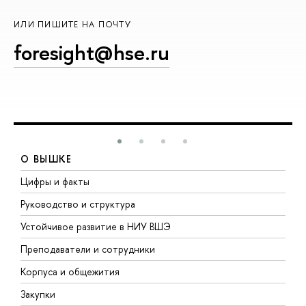
ИЛИ ПИШИТЕ НА ПОЧТУ
foresight@hse.ru
О ВЫШКЕ
Цифры и факты
Л
Руководство и структура
Д
Устойчивое развитие в НИУ ВШЭ
О
Преподаватели и сотрудники
П
Корпуса и общежития
В
Закупки
П