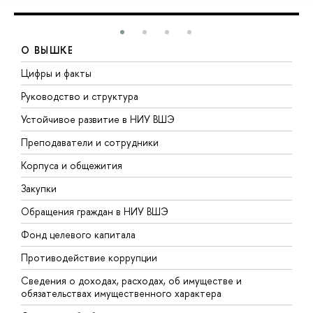
О ВЫШКЕ
Цифры и факты
Л
Руководство и структура
Д
Устойчивое развитие в НИУ ВШЭ
О
Преподаватели и сотрудники
П
Корпуса и общежития
В
Закупки
П
Обращения граждан в НИУ ВШЭ
А
Фонд целевого капитала
Д
Противодействие коррупции
Ц
Сведения о доходах, расходах, об имуществе и
Б
обязательствах имущественного характера
О