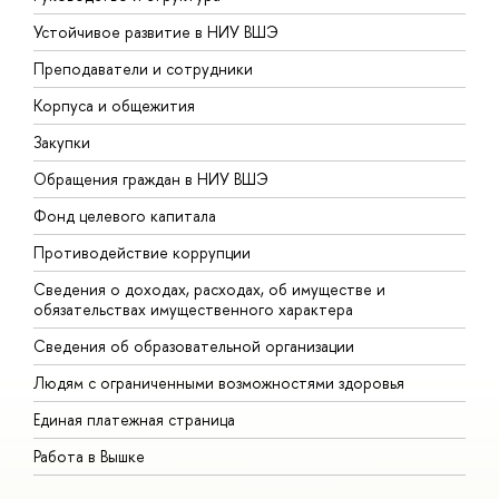
Устойчивое развитие в НИУ ВШЭ
О
Преподаватели и сотрудники
П
Корпуса и общежития
В
Закупки
П
Обращения граждан в НИУ ВШЭ
А
Фонд целевого капитала
Д
Противодействие коррупции
Ц
Сведения о доходах, расходах, об имуществе и
Б
обязательствах имущественного характера
О
Сведения об образовательной организации
О
Людям с ограниченными возможностями здоровья
Единая платежная страница
Работа в Вышке