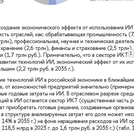
Э
создание экономического эффекта от использования ИИ в
есть отраслей, как: обрабатывающая промышленность (7,
рлн), профессиональная, научная и техническая деятель
хранение (2,6 трлн), финансы и страхование (2,5 трлн)
1
и (1,7 трлн руб.). Примечательно, что в секторе ИКТ
азвитии технологий ИИ, экономический эффект от их ис
ьшим (2,2 трлн руб. в 2035 г.).
е технологий ИИ в российской экономике в ближайшие
ле, от возможностей предприятий значительно (примерно
ные годовые затраты на ИИ. В отраслевом разрезе сред
ций в ИИ останется сектор ИКТ (существенная часть р
т приобретать готовые решения, создаваемые организа
м в структуре анализируемых затрат его доля может нес
о 14% в 2035 г.) на фоне наращивания расходов на ИИ о
118,5 млрд в 2023 г. до 1,6 трлн руб. в 2035 г.) (табл. 1