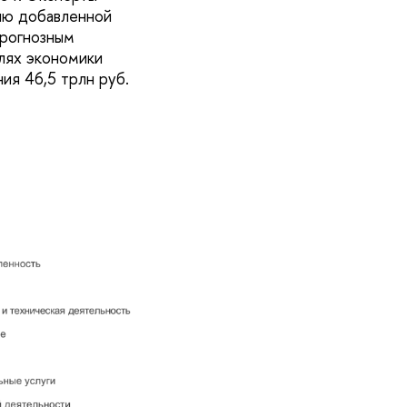
ию добавленной
прогнозным
слях экономики
ния 46,5 трлн руб.