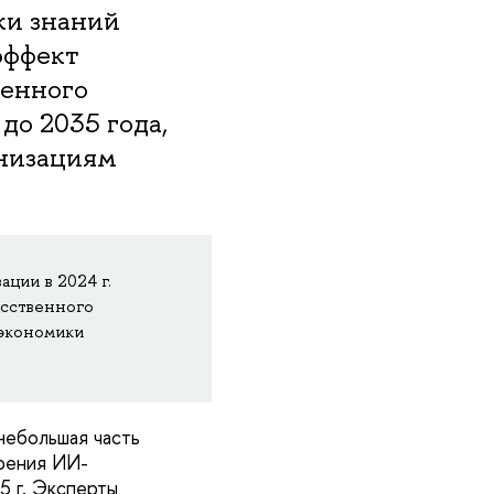
ки знаний
эффект
венного
до 2035 года,
анизациям
ации в 2024 г.
усственного
 экономики
небольшая часть
дрения ИИ-
5 г. Эксперты