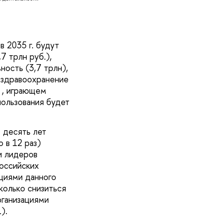
 2035 г. будут
7 трлн руб.),
ность (3,7 трлн),
, здравоохранение
, играющем
пользования будет
 десять лет
 в 12 раз)
и лидеров
оссийских
циями данного
колько снизиться
рганизациями
).