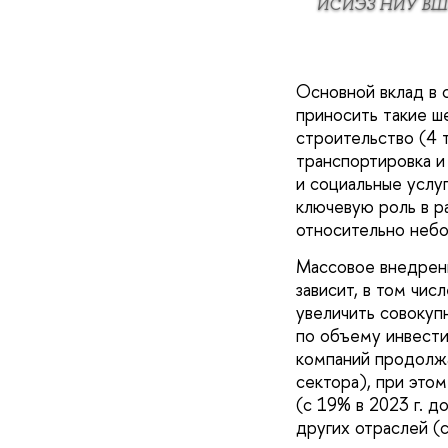
ИСИЭЗ НИУ ВШ
Основной вклад в 
приносить такие ш
строительство (4 т
транспортировка и 
и социальные услуг
ключевую роль в р
относительно небол
Массовое внедрени
зависит, в том чис
увеличить совокуп
по объему инвести
компаний продолжа
сектора), при это
(с 19% в 2023 г. д
других отраслей (с 