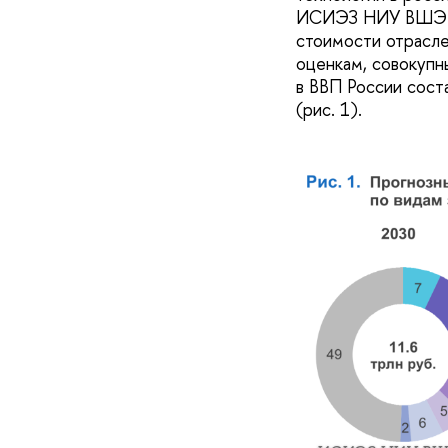
ИСИЭЗ НИУ ВШЭ оц
стоимости отрасле
оценкам, совокупн
в ВВП России состав
(рис. 1).