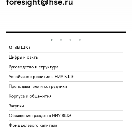
foresight@hse.ru
О ВЫШКЕ
Цифры и факты
Л
Руководство и структура
Д
Устойчивое развитие в НИУ ВШЭ
О
Преподаватели и сотрудники
П
Корпуса и общежития
В
Закупки
П
Обращения граждан в НИУ ВШЭ
А
Фонд целевого капитала
Д