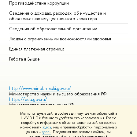
Противодействие коррупции
Ц
Сведения о доходах, расходах, об имуществе и
Б
обязательствах имущественного характера
О
Сведения об образовательной организации
О
Людям с ограниченными возможностями здоровья
Единая платежная страница
Работа в Вышке
http://www.minobrnauki.gov.ru/
Министерство науки и высшего образования РФ
https://edu.gov.ru/
Министерство просвещения РФ
https://elearning.hse.ru/mooc
Мы используем файлы cookies для улучшения работы сайта
Массовые открытые онлайн-курсы
НИУ ВШЭ и большего удобства его использования. Более
подробную информацию об использовании файлов cookies
можно найти
здесь
, наши правила обработки персональных
данных –
здесь
. Продолжая пользоваться сайтом, вы
✖
© НИУ ВШЭ 1993–2026
Адреса и контакты
Условия
подтверждаете, что были проинформированы об