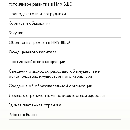
Устойчивое развитие в НИУ ВШЭ
О
Преподаватели и сотрудники
П
Корпуса и общежития
В
Закупки
П
Обращения граждан в НИУ ВШЭ
А
Фонд целевого капитала
Д
Противодействие коррупции
Ц
Сведения о доходах, расходах, об имуществе и
Б
обязательствах имущественного характера
О
Сведения об образовательной организации
О
Людям с ограниченными возможностями здоровья
Единая платежная страница
Работа в Вышке