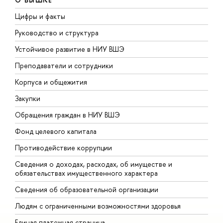
Цифры и факты
Л
Руководство и структура
Д
Устойчивое развитие в НИУ ВШЭ
О
Преподаватели и сотрудники
П
Корпуса и общежития
В
Закупки
П
Обращения граждан в НИУ ВШЭ
А
Фонд целевого капитала
Д
Противодействие коррупции
Ц
Сведения о доходах, расходах, об имуществе и
Б
обязательствах имущественного характера
О
Сведения об образовательной организации
О
Людям с ограниченными возможностями здоровья
Единая платежная страница