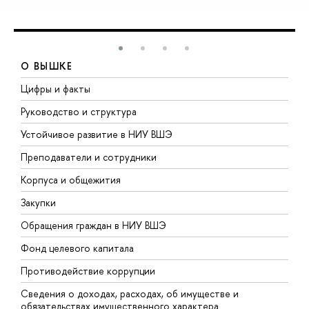
О ВЫШКЕ
Цифры и факты
Л
Руководство и структура
Д
Устойчивое развитие в НИУ ВШЭ
О
Преподаватели и сотрудники
П
Корпуса и общежития
В
Закупки
П
Обращения граждан в НИУ ВШЭ
А
Фонд целевого капитала
Д
Противодействие коррупции
Ц
Сведения о доходах, расходах, об имуществе и
Б
обязательствах имущественного характера