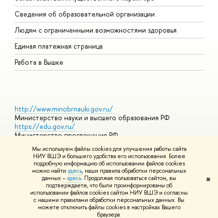
О
Сведения об образовательной организации
О
Людям с ограниченными возможностями здоровья
Единая платежная страница
Работа в Вышке
http://www.minobrnauki.gov.ru/
Министерство науки и высшего образования РФ
https://edu.gov.ru/
Министерство просвещения РФ
https://elearning.hse.ru/mooc
Мы используем файлы cookies для улучшения работы сайта
Массовые открытые онлайн-курсы
НИУ ВШЭ и большего удобства его использования. Более
подробную информацию об использовании файлов cookies
можно найти
здесь
, наши правила обработки персональных
данных –
здесь
. Продолжая пользоваться сайтом, вы
✖
© НИУ ВШЭ 1993–2026
Адреса и контакты
Условия
подтверждаете, что были проинформированы об
использования материалов
Политика конфиденциальности
Карта
использовании файлов cookies сайтом НИУ ВШЭ и согласны
сайта
с нашими правилами обработки персональных данных. Вы
Шрифты HSE Sans и HSE Slab разработаны в
Школе дизайна НИУ
можете отключить файлы cookies в настройках Вашего
ВШЭ
браузера.