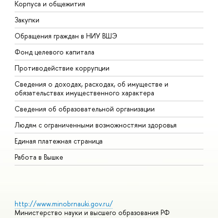
Корпуса и общежития
В
Закупки
П
Обращения граждан в НИУ ВШЭ
А
Фонд целевого капитала
Д
Противодействие коррупции
Ц
Сведения о доходах, расходах, об имуществе и
Б
обязательствах имущественного характера
О
Сведения об образовательной организации
О
Людям с ограниченными возможностями здоровья
Единая платежная страница
Работа в Вышке
http://www.minobrnauki.gov.ru/
Министерство науки и высшего образования РФ