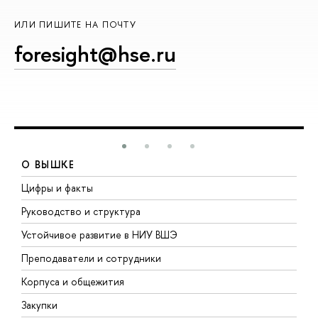
ИЛИ ПИШИТЕ НА ПОЧТУ
foresight@hse.ru
О ВЫШКЕ
Цифры и факты
Л
Руководство и структура
Д
Устойчивое развитие в НИУ ВШЭ
О
Преподаватели и сотрудники
П
Корпуса и общежития
В
Закупки
П