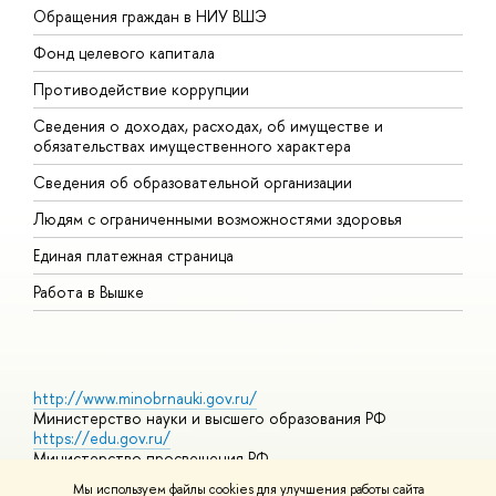
Обращения граждан в НИУ ВШЭ
А
Фонд целевого капитала
Д
Противодействие коррупции
Ц
Сведения о доходах, расходах, об имуществе и
Б
обязательствах имущественного характера
О
Сведения об образовательной организации
О
Людям с ограниченными возможностями здоровья
Единая платежная страница
Работа в Вышке
http://www.minobrnauki.gov.ru/
Министерство науки и высшего образования РФ
https://edu.gov.ru/
Министерство просвещения РФ
https://elearning.hse.ru/mooc
Мы используем файлы cookies для улучшения работы сайта