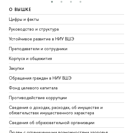
О ВЫШКЕ
Цифры и факты
Л
Руководство и структура
Д
Устойчивое развитие в НИУ ВШЭ
О
Преподаватели и сотрудники
П
Корпуса и общежития
В
Закупки
П
Обращения граждан в НИУ ВШЭ
А
Фонд целевого капитала
Д
Противодействие коррупции
Ц
Сведения о доходах, расходах, об имуществе и
Б
обязательствах имущественного характера
О
Сведения об образовательной организации
О
Людям с ограниченными возможностями здоровья