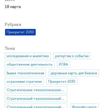
18 марта
Рубрики
Приоритет 2030
Темы
исследования и аналитика
репортаж о событии
общественная деятельность
iFORA
Вышка технологическая
дорожные карты для бизнеса
отраслевая стратегия
Приоритет-2030
Стратегические технологические проекты
Стратегический технологический проект «Мультиагентная платформа ИИ-решений для отраслевых задач»
Стратегический технологический проект «Национальный центр социально-экономического и научно-технологического прогнозирования»
Форсайт-центр