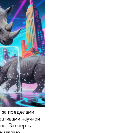
я за пределами
ративами научной
ов. Эксперты
и научно-