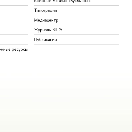
Книжный магазин «БукВышка»
Типография
Медиацентр
Журналы ВШЭ
Публикации
онные ресурсы