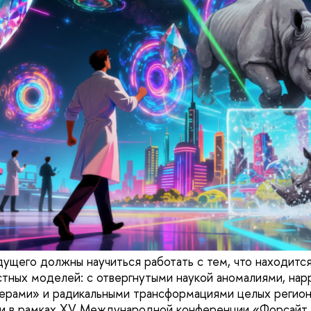
ущего должны научиться работать с тем, что находитс
тных моделей: с отвергнутыми наукой аномалиями, нар
ерами» и радикальными трансформациями целых регион
ии в рамках XV Международной конференции «Форсайт 