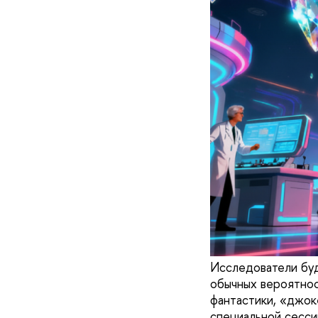
Исследователи буд
обычных вероятнос
фантастики, «джок
специальной сесс