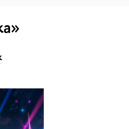
ка»
к