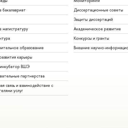
иады
Мониторинги
в бакалавриат
Диссертационные советы
Защиты диссертаций
в магистратуру
Академическое развитие
нтура
Конкурсы и гранты
ительное образование
Внешние научно-информаци
развития карьеры
-инкубатор ВШЭ
вательные партнерства
ая связь и взаимодействие с
телями услуг