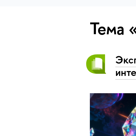
Тема 
Эксп
инт