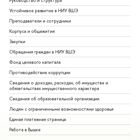
Руководство и структура
Д
Устойчивое развитие в НИУ ВШЭ
О
Преподаватели и сотрудники
П
Корпуса и общежития
В
Закупки
П
Обращения граждан в НИУ ВШЭ
А
Фонд целевого капитала
Д
Противодействие коррупции
Ц
Сведения о доходах, расходах, об имуществе и
Б
обязательствах имущественного характера
О
Сведения об образовательной организации
О
Людям с ограниченными возможностями здоровья
Единая платежная страница
Работа в Вышке