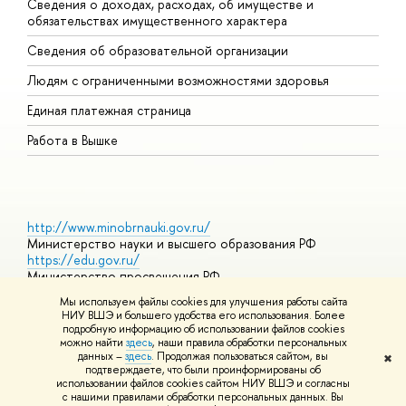
Сведения о доходах, расходах, об имуществе и
Б
обязательствах имущественного характера
О
Сведения об образовательной организации
О
Людям с ограниченными возможностями здоровья
Единая платежная страница
Работа в Вышке
http://www.minobrnauki.gov.ru/
Министерство науки и высшего образования РФ
https://edu.gov.ru/
Министерство просвещения РФ
https://elearning.hse.ru/mooc
Мы используем файлы cookies для улучшения работы сайта
Массовые открытые онлайн-курсы
НИУ ВШЭ и большего удобства его использования. Более
подробную информацию об использовании файлов cookies
можно найти
здесь
, наши правила обработки персональных
данных –
здесь
. Продолжая пользоваться сайтом, вы
✖
© НИУ ВШЭ 1993–2026
Адреса и контакты
Условия
подтверждаете, что были проинформированы об
использования материалов
Политика конфиденциальности
Карта
использовании файлов cookies сайтом НИУ ВШЭ и согласны
сайта
с нашими правилами обработки персональных данных. Вы
Шрифты HSE Sans и HSE Slab разработаны в
Школе дизайна НИУ