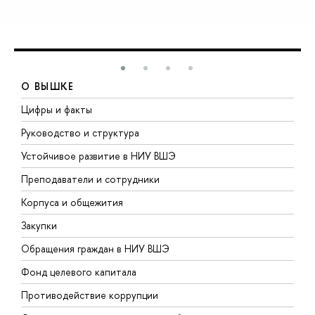
О ВЫШКЕ
Цифры и факты
Л
Руководство и структура
Д
Устойчивое развитие в НИУ ВШЭ
О
Преподаватели и сотрудники
П
Корпуса и общежития
В
Закупки
П
Обращения граждан в НИУ ВШЭ
А
Фонд целевого капитала
Д
Противодействие коррупции
Ц