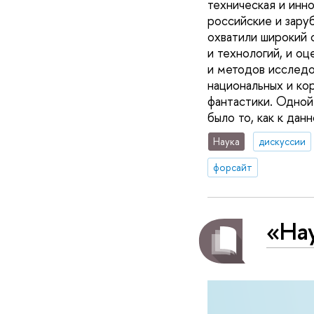
техническая и ин
российские и зару
охватили широкий 
и технологий, и о
и методов исследо
национальных и ко
фантастики. Одной
было то, как к да
Наука
дискуссии
форсайт
«Нау