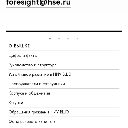
foresight@hse.ru
О ВЫШКЕ
Цифры и факты
Л
Руководство и структура
Д
Устойчивое развитие в НИУ ВШЭ
О
Преподаватели и сотрудники
П
Корпуса и общежития
В
Закупки
П
Обращения граждан в НИУ ВШЭ
А
Фонд целевого капитала
Д