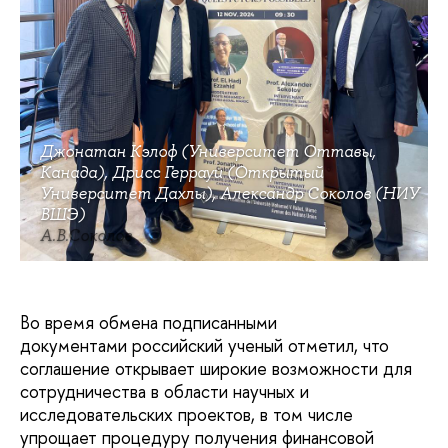
Джонатан Кэлоф (Университет Оттавы,
Канада), Дрисс Геррауи (Открытый
Университет Дахлы), Александр Соколов (НИУ
ВШЭ)
А.В.Соколов
Во время обмена подписанными
документами российский ученый отметил, что
соглашение открывает широкие возможности для
сотрудничества в области научных и
исследовательских проектов, в том числе
упрощает процедуру получения финансовой