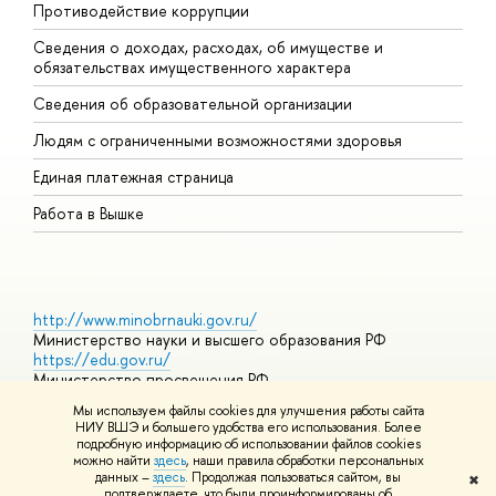
Противодействие коррупции
Ц
Сведения о доходах, расходах, об имуществе и
Б
обязательствах имущественного характера
О
Сведения об образовательной организации
О
Людям с ограниченными возможностями здоровья
Единая платежная страница
Работа в Вышке
http://www.minobrnauki.gov.ru/
Министерство науки и высшего образования РФ
https://edu.gov.ru/
Министерство просвещения РФ
https://elearning.hse.ru/mooc
Мы используем файлы cookies для улучшения работы сайта
Массовые открытые онлайн-курсы
НИУ ВШЭ и большего удобства его использования. Более
подробную информацию об использовании файлов cookies
можно найти
здесь
, наши правила обработки персональных
данных –
здесь
. Продолжая пользоваться сайтом, вы
✖
© НИУ ВШЭ 1993–2026
Адреса и контакты
Условия
подтверждаете, что были проинформированы об