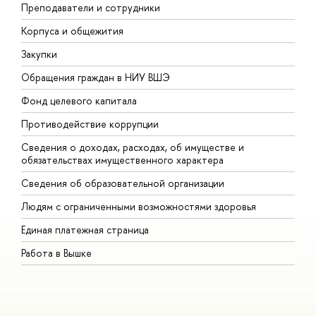
Преподаватели и сотрудники
П
Корпуса и общежития
В
Закупки
П
Обращения граждан в НИУ ВШЭ
А
Фонд целевого капитала
Д
Противодействие коррупции
Ц
Сведения о доходах, расходах, об имуществе и
Б
обязательствах имущественного характера
О
Сведения об образовательной организации
О
Людям с ограниченными возможностями здоровья
Единая платежная страница
Работа в Вышке