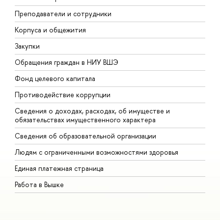
Преподаватели и сотрудники
П
Корпуса и общежития
В
Закупки
П
Обращения граждан в НИУ ВШЭ
А
Фонд целевого капитала
Д
Противодействие коррупции
Ц
Сведения о доходах, расходах, об имуществе и
Б
обязательствах имущественного характера
О
Сведения об образовательной организации
О
Людям с ограниченными возможностями здоровья
Единая платежная страница
Работа в Вышке