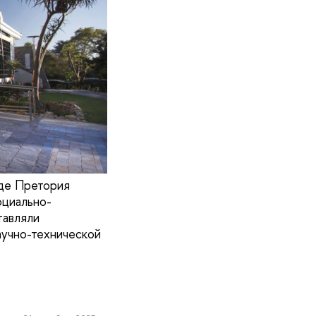
оде Претория
оциально-
тавляли
учно-технической