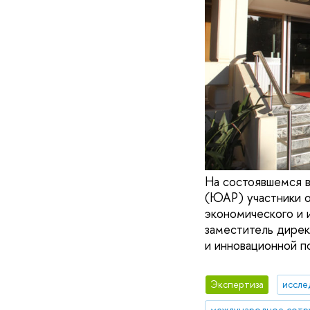
На состоявшемся 
(ЮАР) участники о
экономического и 
заместитель дире
и инновационной 
Экспертиза
иссле
международное сотр