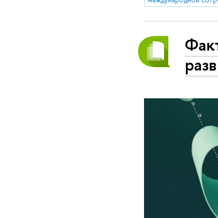
Фак
раз