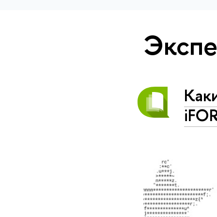
Экспе
Каки
iFO