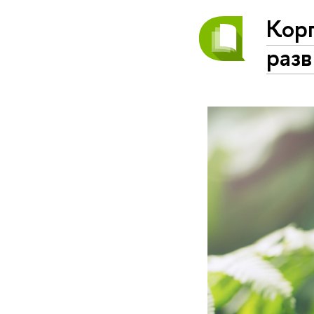
Корп
разв