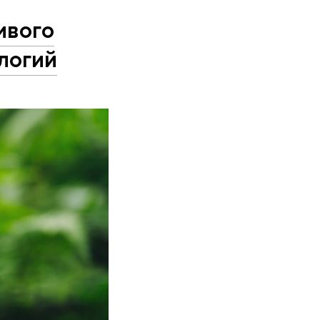
ивого
логий