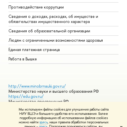
Противодействие коррупции
Ц
Сведения о доходах, расходах, об имуществе и
Б
обязательствах имущественного характера
О
Сведения об образовательной организации
О
Людям с ограниченными возможностями здоровья
Единая платежная страница
Работа в Вышке
http://www.minobrnauki.gov.ru/
Министерство науки и высшего образования РФ
https://edu.gov.ru/
Министерство просвещения РФ
https://elearning.hse.ru/mooc
Мы используем файлы cookies для улучшения работы сайта
Массовые открытые онлайн-курсы
НИУ ВШЭ и большего удобства его использования. Более
подробную информацию об использовании файлов cookies
можно найти
здесь
, наши правила обработки персональных
данных –
здесь
. Продолжая пользоваться сайтом, вы