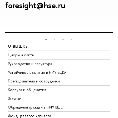
foresight@hse.ru
О ВЫШКЕ
Цифры и факты
Л
Руководство и структура
Д
Устойчивое развитие в НИУ ВШЭ
О
Преподаватели и сотрудники
П
Корпуса и общежития
В
Закупки
П
Обращения граждан в НИУ ВШЭ
А
Фонд целевого капитала
Д