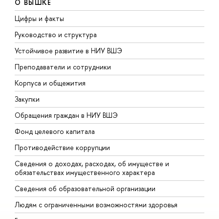
О ВЫШКЕ
Цифры и факты
Л
Руководство и структура
Д
Устойчивое развитие в НИУ ВШЭ
О
Преподаватели и сотрудники
П
Корпуса и общежития
В
Закупки
П
Обращения граждан в НИУ ВШЭ
А
Фонд целевого капитала
Д
Противодействие коррупции
Ц
Сведения о доходах, расходах, об имуществе и
Б
обязательствах имущественного характера
О
Сведения об образовательной организации
О
Людям с ограниченными возможностями здоровья