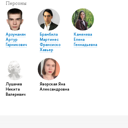
Персоны
Арзуманян
Брамбила
Каменева
Артур
Мартинес
Елена
Гарникович
Франсиско
Геннадьевна
Хавьер
Лушачев
Яворская Яна
Никита
Александровна
Валеревич