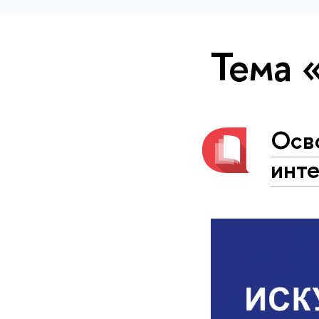
Тема 
Осв
инте