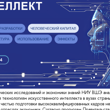
ческих исследований и экономики знаний НИУ ВШЭ ана
 технологиям искусственного интеллекта в вузах страны
 частью подготовки высококвалифицированных кадров не
 отраслях экономики. Согласно прогнозам Правительства