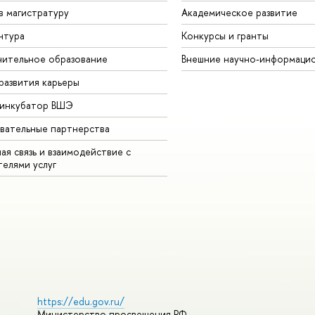
в магистратуру
Академическое развитие
нтура
Конкурсы и гранты
ительное образование
Внешние научно-информаци
развития карьеры
-инкубатор ВШЭ
вательные партнерства
ая связь и взаимодействие с
телями услуг
https://edu.gov.ru/
Министерство просвещения РФ