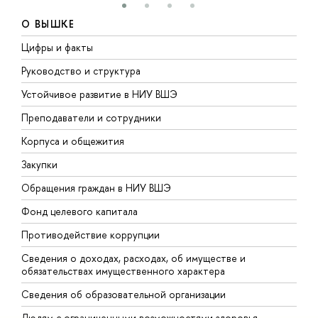
О ВЫШКЕ
Цифры и факты
Л
Руководство и структура
Д
Устойчивое развитие в НИУ ВШЭ
О
Преподаватели и сотрудники
П
Корпуса и общежития
В
Закупки
П
Обращения граждан в НИУ ВШЭ
А
Фонд целевого капитала
Д
Противодействие коррупции
Ц
Сведения о доходах, расходах, об имуществе и
Б
обязательствах имущественного характера
О
Сведения об образовательной организации
О
Людям с ограниченными возможностями здоровья