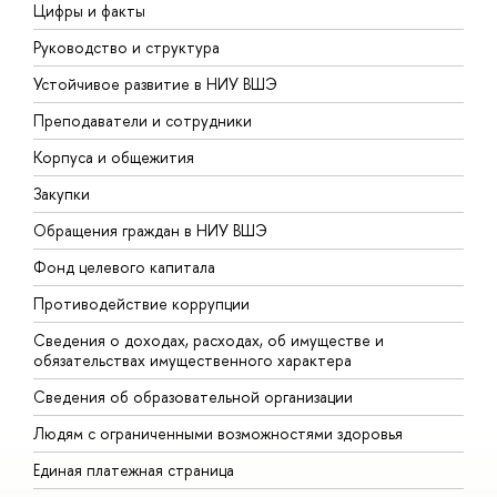
Цифры и факты
Л
Руководство и структура
Д
Устойчивое развитие в НИУ ВШЭ
О
Преподаватели и сотрудники
П
Корпуса и общежития
В
Закупки
П
Обращения граждан в НИУ ВШЭ
А
Фонд целевого капитала
Д
Противодействие коррупции
Ц
Сведения о доходах, расходах, об имуществе и
Б
обязательствах имущественного характера
О
Сведения об образовательной организации
О
Людям с ограниченными возможностями здоровья
Единая платежная страница