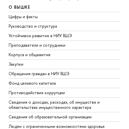
О ВЫШКЕ
Цифры и факты
Л
Руководство и структура
Д
Устойчивое развитие в НИУ ВШЭ
О
Преподаватели и сотрудники
П
Корпуса и общежития
В
Закупки
П
Обращения граждан в НИУ ВШЭ
А
Фонд целевого капитала
Д
Противодействие коррупции
Ц
Сведения о доходах, расходах, об имуществе и
Б
обязательствах имущественного характера
О
Сведения об образовательной организации
О
Людям с ограниченными возможностями здоровья