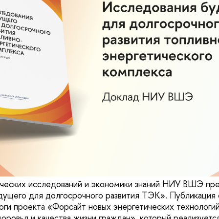
ических исследований и экономики знаний НИУ ВШЭ пр
дущего для долгосрочного развития ТЭК». Публикация
ги проекта «Форсайт новых энергетических технологий
доровья и качества жизни граждан», который реализует