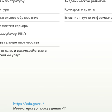
в магистратуру
Академическое развитие
нтура
Конкурсы и гранты
ительное образование
Внешние научно-информаци
развития карьеры
-инкубатор ВШЭ
вательные партнерства
ая связь и взаимодействие с
телями услуг
https://edu.gov.ru/
Министерство просвещения РФ