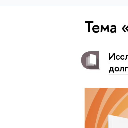
Тема 
Исс
дол