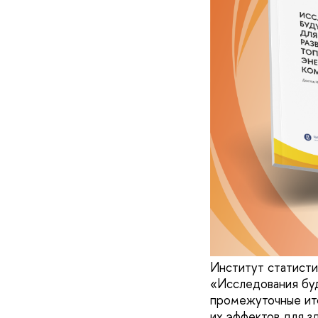
Институт статист
«Исследования бу
промежуточные ито
их эффектов для з