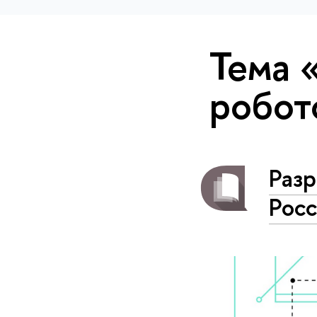
Тема 
робот
Раз
Росс