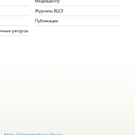
Медиацентр
Журналы ВШЭ
Публикации
онные ресурсы
https://elearning.hse.ru/mooc