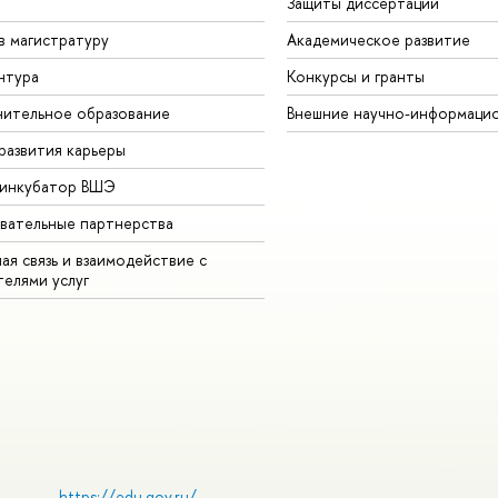
Защиты диссертаций
в магистратуру
Академическое развитие
нтура
Конкурсы и гранты
ительное образование
Внешние научно-информаци
развития карьеры
-инкубатор ВШЭ
вательные партнерства
ая связь и взаимодействие с
телями услуг
https://edu.gov.ru/