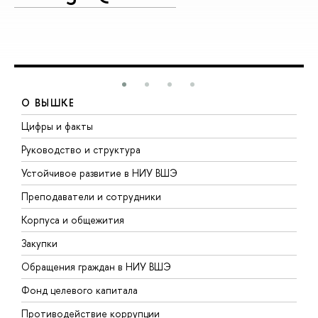
О ВЫШКЕ
Цифры и факты
Л
Руководство и структура
Д
Устойчивое развитие в НИУ ВШЭ
О
Преподаватели и сотрудники
П
Корпуса и общежития
В
Закупки
П
Обращения граждан в НИУ ВШЭ
А
Фонд целевого капитала
Д
Противодействие коррупции
Ц