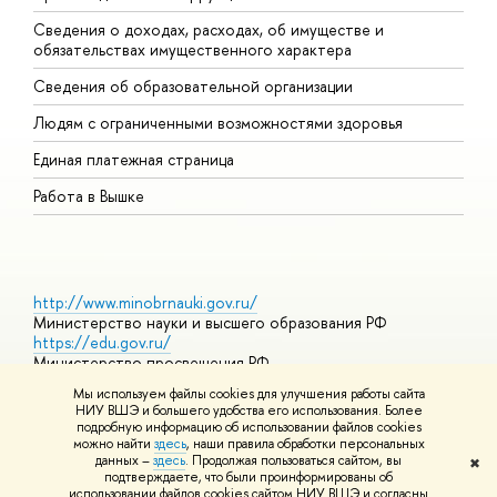
Сведения о доходах, расходах, об имуществе и
Б
обязательствах имущественного характера
О
Сведения об образовательной организации
О
Людям с ограниченными возможностями здоровья
Единая платежная страница
Работа в Вышке
http://www.minobrnauki.gov.ru/
Министерство науки и высшего образования РФ
https://edu.gov.ru/
Министерство просвещения РФ
https://elearning.hse.ru/mooc
Мы используем файлы cookies для улучшения работы сайта
Массовые открытые онлайн-курсы
НИУ ВШЭ и большего удобства его использования. Более
подробную информацию об использовании файлов cookies
можно найти
здесь
, наши правила обработки персональных
данных –
здесь
. Продолжая пользоваться сайтом, вы
✖
© НИУ ВШЭ 1993–2026
Адреса и контакты
Условия
подтверждаете, что были проинформированы об
использования материалов
Политика конфиденциальности
Карта
использовании файлов cookies сайтом НИУ ВШЭ и согласны