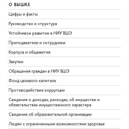
О ВЫШКЕ
Цифры и факты
Л
Руководство и структура
Д
Устойчивое развитие в НИУ ВШЭ
О
Преподаватели и сотрудники
П
Корпуса и общежития
В
Закупки
П
Обращения граждан в НИУ ВШЭ
А
Фонд целевого капитала
Д
Противодействие коррупции
Ц
Сведения о доходах, расходах, об имуществе и
Б
обязательствах имущественного характера
О
Сведения об образовательной организации
О
Людям с ограниченными возможностями здоровья