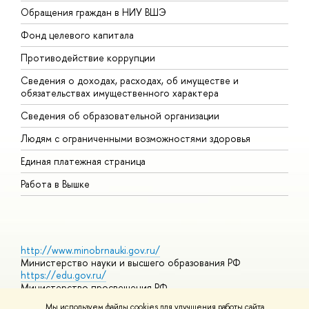
Обращения граждан в НИУ ВШЭ
А
Фонд целевого капитала
Д
Противодействие коррупции
Ц
Сведения о доходах, расходах, об имуществе и
Б
обязательствах имущественного характера
О
Сведения об образовательной организации
О
Людям с ограниченными возможностями здоровья
Единая платежная страница
Работа в Вышке
http://www.minobrnauki.gov.ru/
Министерство науки и высшего образования РФ
https://edu.gov.ru/
Министерство просвещения РФ
https://elearning.hse.ru/mooc
Мы используем файлы cookies для улучшения работы сайта