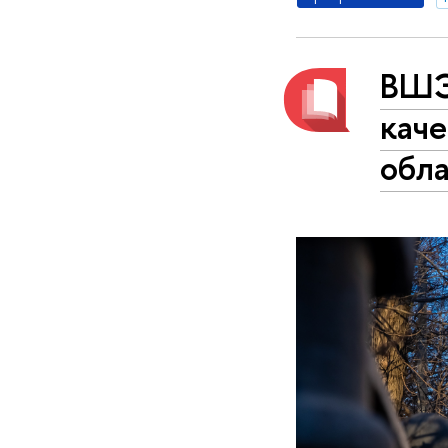
ВШЭ
каче
обл