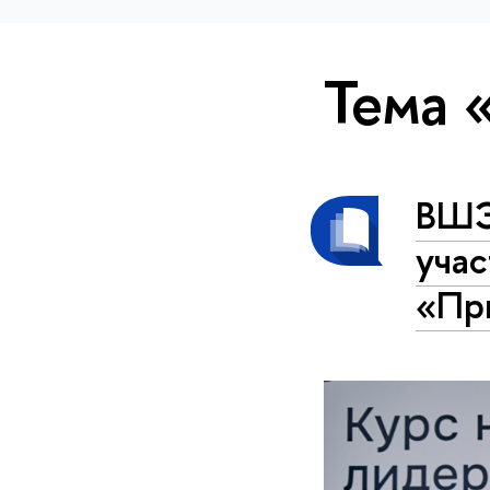
Тема 
ВШЭ 
уча
«Пр