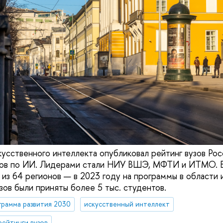
усственного интеллекта опубликовал рейтинг вузов Росс
тов по ИИ. Лидерами стали НИУ ВШЭ, МФТИ и ИТМО. В
 из 64 регионов — в 2023 году на программы в области 
зов были приняты более 5 тыс. студентов.
рамма развития 2030
искусственный интеллект
рейтинги вузов