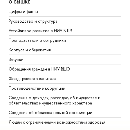
О ВЫШКЕ
Цифры и факты
Л
Руководство и структура
Д
Устойчивое развитие в НИУ ВШЭ
О
Преподаватели и сотрудники
П
Корпуса и общежития
В
Закупки
П
Обращения граждан в НИУ ВШЭ
А
Фонд целевого капитала
Д
Противодействие коррупции
Ц
Сведения о доходах, расходах, об имуществе и
Б
обязательствах имущественного характера
О
Сведения об образовательной организации
О
Людям с ограниченными возможностями здоровья