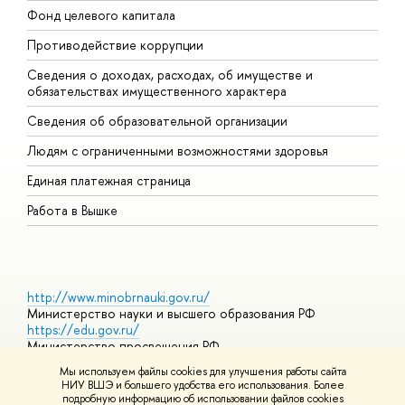
Фонд целевого капитала
Д
Противодействие коррупции
Ц
Сведения о доходах, расходах, об имуществе и
Б
обязательствах имущественного характера
О
Сведения об образовательной организации
О
Людям с ограниченными возможностями здоровья
Единая платежная страница
Работа в Вышке
http://www.minobrnauki.gov.ru/
Министерство науки и высшего образования РФ
https://edu.gov.ru/
Министерство просвещения РФ
https://elearning.hse.ru/mooc
Мы используем файлы cookies для улучшения работы сайта
Массовые открытые онлайн-курсы
НИУ ВШЭ и большего удобства его использования. Более
подробную информацию об использовании файлов cookies