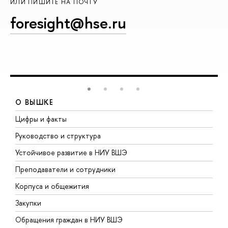
ИЛИ ПИШИТЕ НА ПОЧТУ
foresight@hse.ru
О ВЫШКЕ
Цифры и факты
Л
Руководство и структура
Д
Устойчивое развитие в НИУ ВШЭ
О
Преподаватели и сотрудники
П
Корпуса и общежития
В
Закупки
П
Обращения граждан в НИУ ВШЭ
А