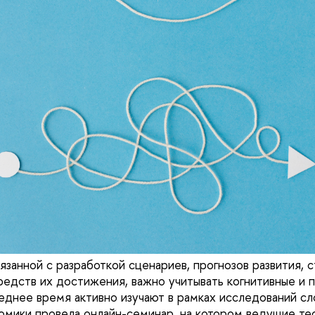
язанной с разработкой сценариев, прогнозов развития, с
едств их достижения, важно учитывать когнитивные и 
леднее время активно изучают в рамках исследований с
омики провела онлайн-семинар, на котором ведущие тео