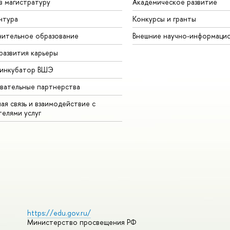
в магистратуру
Академическое развитие
нтура
Конкурсы и гранты
ительное образование
Внешние научно-информаци
развития карьеры
-инкубатор ВШЭ
вательные партнерства
ая связь и взаимодействие с
телями услуг
https://edu.gov.ru/
Министерство просвещения РФ