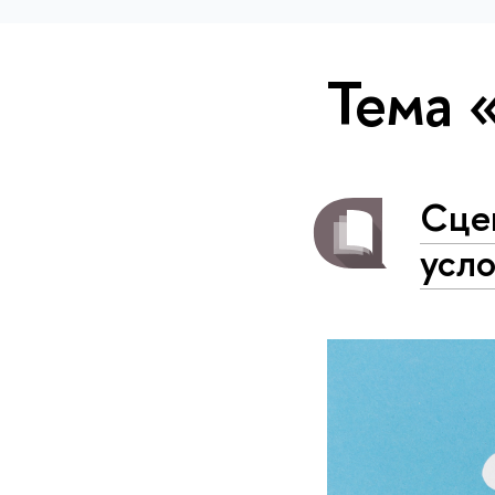
Тема 
Сце
усл