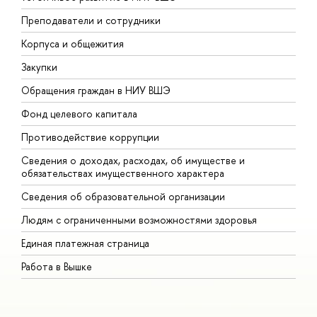
Преподаватели и сотрудники
П
Корпуса и общежития
В
Закупки
П
Обращения граждан в НИУ ВШЭ
А
Фонд целевого капитала
Д
Противодействие коррупции
Ц
Сведения о доходах, расходах, об имуществе и
Б
обязательствах имущественного характера
О
Сведения об образовательной организации
О
Людям с ограниченными возможностями здоровья
Единая платежная страница
Работа в Вышке