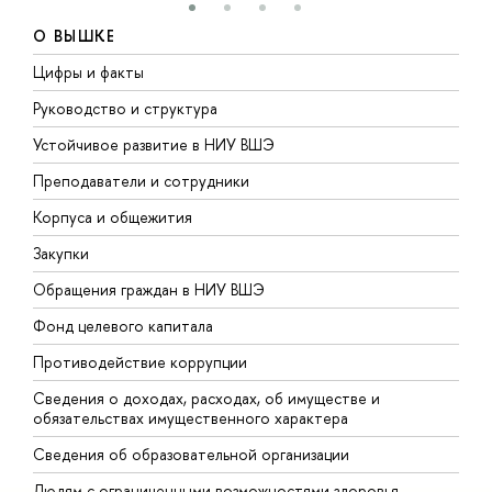
О ВЫШКЕ
Цифры и факты
Л
Руководство и структура
Д
Устойчивое развитие в НИУ ВШЭ
О
Преподаватели и сотрудники
П
Корпуса и общежития
В
Закупки
П
Обращения граждан в НИУ ВШЭ
А
Фонд целевого капитала
Д
Противодействие коррупции
Ц
Сведения о доходах, расходах, об имуществе и
Б
обязательствах имущественного характера
О
Сведения об образовательной организации
О
Людям с ограниченными возможностями здоровья